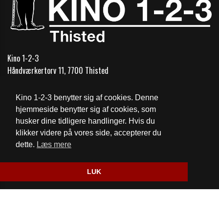
Kino 1-2-3
Håndværkertorv 11, 7700 Thisted
Telefon:
+45 97923399
Kino 1-2-3 benytter sig af cookies. Denne
Email:
thistedkino@mail.dk
hjemmeside benytter sig af cookies, som
husker dine tidligere handlinger. Hvis du
Cookie- og privatlivspolitik
klikker videre på vores side, accepterer du
dette.
Læs mere
Website og billetsystem fra ebillet a/s
LUK