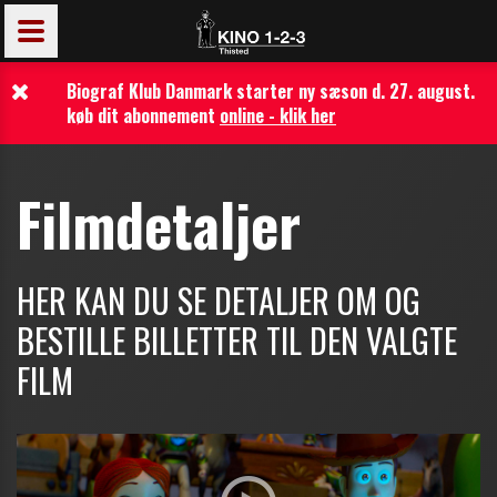
Biograf Klub Danmark starter ny sæson d. 27. august.
køb dit abonnement
online - klik her