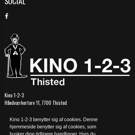
SOCIAL
Kino 1-2-3
Håndværkertorv 11, 7700 Thisted
Telefon:
+45 97923399
Kino 1-2-3 benytter sig af cookies. Denne
Email:
thistedkino@mail.dk
hjemmeside benytter sig af cookies, som
husker dine tidligere handlinger. Hvis du